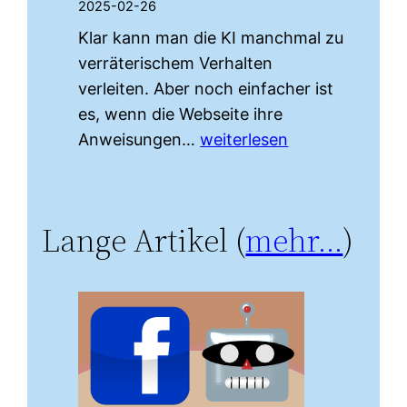
2025-02-26
Klar kann man die KI manchmal zu
verräterischem Verhalten
verleiten. Aber noch einfacher ist
es, wenn die Webseite ihre
KI-
Anweisungen…
weiterlesen
Webseiten
petzen
und
Lange Artikel (
mehr…
)
beeinflussen