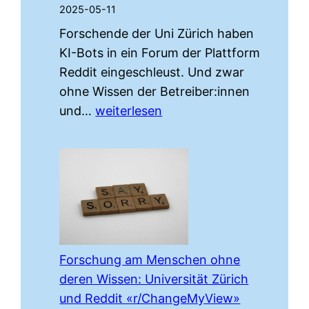
2025-05-11
Forschende der Uni Zürich haben
KI-Bots in ein Forum der Plattform
Reddit eingeschleust. Und zwar
ohne Wissen der Betreiber:innen
«Reddit
und…
weiterlesen
rAIngelegt»:
Hörkombinat-
Podcast-
Interview
zur
fragwürdigen
KI-
Forschung am Menschen ohne
Manipulation
deren Wissen: Universität Zürich
an
und Reddit «r/ChangeMyView»
der