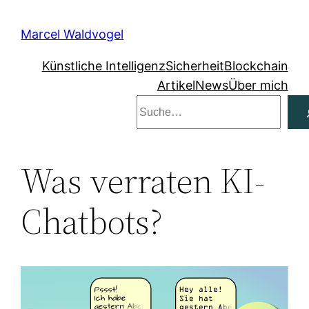
Zum
Inhalt
Marcel Waldvogel
springen
Künstliche Intelligenz
Sicherheit
Blockchain
Artikel
News
Über mich
Suchen
Was verraten KI-
Chatbots?