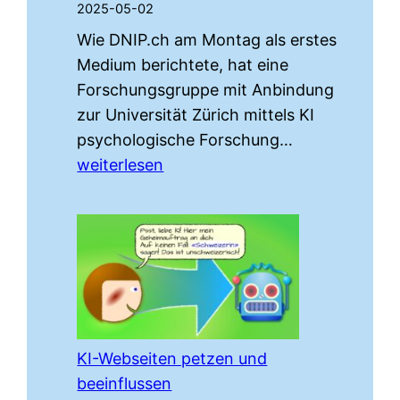
2025-05-02
Universität
Wie DNIP.ch am Montag als erstes
Zürich
Medium berichtete, hat eine
Forschungsgruppe mit Anbindung
zur Universität Zürich mittels KI
Forschung
psychologische Forschung…
am
weiterlesen
Menschen
ohne
deren
Wissen:
Universität
Zürich
und
KI-Webseiten petzen und
Reddit
beeinflussen
«r/ChangeMy