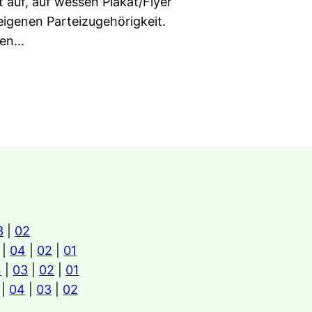
t auf, auf wessen Plakat/Flyer
eigenen Parteizugehörigkeit.
ten…
3
|
02
|
04
|
02
|
01
4
|
03
|
02
|
01
|
04
|
03
|
02