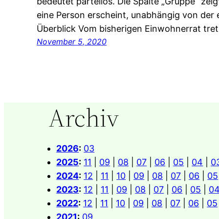
bedeutet parteilos. Die Spalte „Gruppe“ zeig
eine Person erscheint, unabhängig von der 
Überblick Vom bisherigen Einwohnerrat tre
November 5, 2020
Archiv
2026
:
03
2025
:
11
|
09
|
08
|
07
|
06
|
05
|
04
|
0
2024
:
12
|
11
|
10
|
09
|
08
|
07
|
06
|
05
2023
:
12
|
11
|
09
|
08
|
07
|
06
|
05
|
0
2022
:
12
|
11
|
10
|
09
|
08
|
07
|
06
|
05
2021
:
09