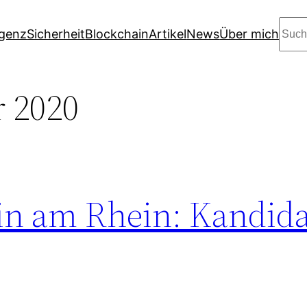
Suc
igenz
Sicherheit
Blockchain
Artikel
News
Über mich
 2020
in am Rhein: Kandid