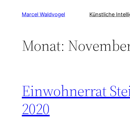
Zum
Inhalt
Marcel Waldvogel
Künstliche Intell
springen
Monat:
November
Einwohnerrat Ste
2020