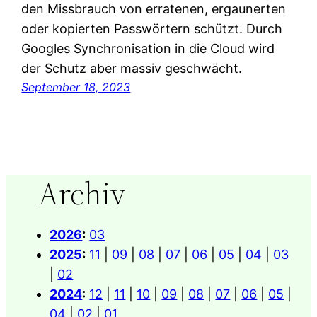
den Missbrauch von erratenen, ergaunerten
oder kopierten Passwörtern schützt. Durch
Googles Synchronisation in die Cloud wird
der Schutz aber massiv geschwächt.
September 18, 2023
Archiv
2026
:
03
2025
:
11
|
09
|
08
|
07
|
06
|
05
|
04
|
03
|
02
2024
:
12
|
11
|
10
|
09
|
08
|
07
|
06
|
05
|
04
|
02
|
01