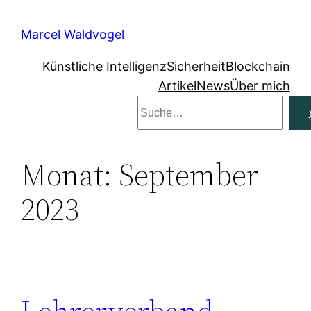
Zum
Inhalt
Marcel Waldvogel
springen
Künstliche Intelligenz
Sicherheit
Blockchain
Artikel
News
Über mich
Suchen
Monat:
September
2023