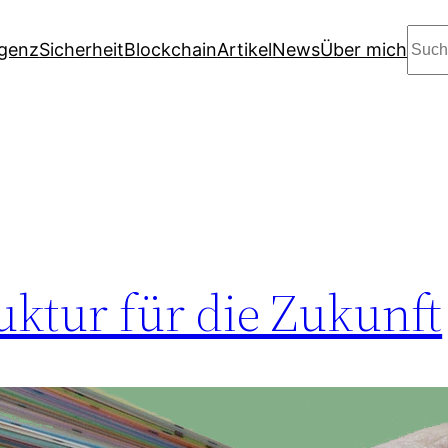
Suc
igenz
Sicherheit
Blockchain
Artikel
News
Über mich
ruktur für die Zukunft