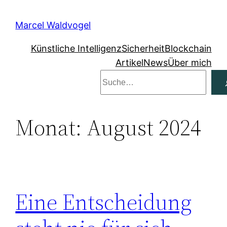
Zum
Inhalt
Marcel Waldvogel
springen
Künstliche Intelligenz
Sicherheit
Blockchain
Artikel
News
Über mich
Suchen
Monat:
August 2024
Eine Entscheidung