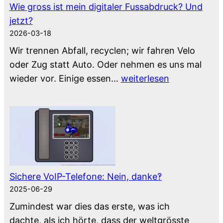
Wie gross ist mein digitaler Fussabdruck? Und
jetzt?
2026-03-18
Wir trennen Abfall, recyclen; wir fahren Velo
oder Zug statt Auto. Oder nehmen es uns mal
Wie
wieder vor. Einige essen…
weiterlesen
gross
ist
mein
digitaler
Fussabdruck?
Und
jetzt?
Sichere VoIP-Telefone: Nein, danke‽
2025-06-29
Zumindest war dies das erste, was ich
dachte, als ich hörte, dass der weltgrösste