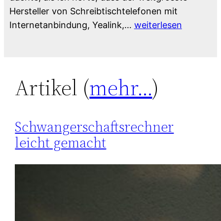
Hersteller von Schreibtischtelefonen mit
Sichere
Internetanbindung, Yealink,…
weiterlesen
VoIP-
Telefone:
Nein,
Artikel (
mehr…
)
danke‽
Schwangerschaftsrechner
leicht gemacht