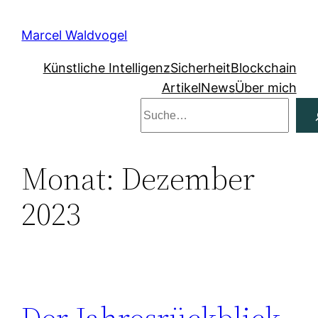
Zum
Inhalt
Marcel Waldvogel
springen
Künstliche Intelligenz
Sicherheit
Blockchain
Artikel
News
Über mich
Suchen
Monat:
Dezember
2023