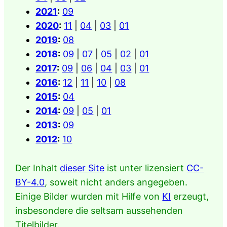
2021
:
09
2020
:
11
|
04
|
03
|
01
2019
:
08
2018
:
09
|
07
|
05
|
02
|
01
2017
:
09
|
06
|
04
|
03
|
01
2016
:
12
|
11
|
10
|
08
2015
:
04
2014
:
09
|
05
|
01
2013
:
09
2012
:
10
Der Inhalt
dieser Site
ist unter lizensiert
CC-
BY-4.0
, soweit nicht anders angegeben.
Einige Bilder wurden mit Hilfe von
KI
erzeugt,
insbesondere die seltsam aussehenden
Titelbilder.