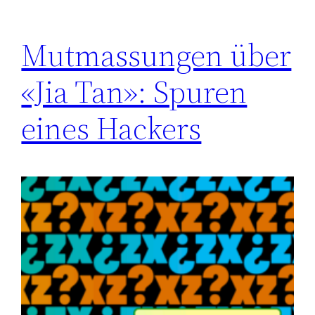
Mutmassungen über
«Jia Tan»: Spuren
eines Hackers