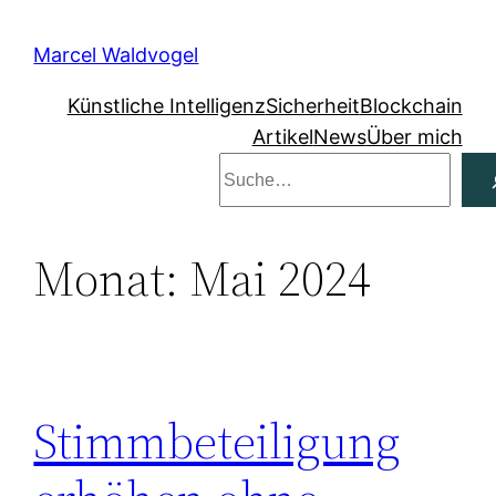
Zum
Inhalt
Marcel Waldvogel
springen
Künstliche Intelligenz
Sicherheit
Blockchain
Artikel
News
Über mich
Suchen
Monat:
Mai 2024
Stimmbeteiligung