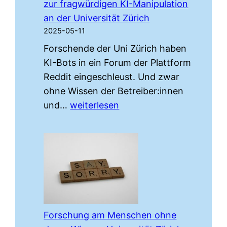
zur fragwürdigen KI-Manipulation
an der Universität Zürich
2025-05-11
Forschende der Uni Zürich haben
KI-Bots in ein Forum der Plattform
Reddit eingeschleust. Und zwar
ohne Wissen der Betreiber:innen
«Reddit
und…
weiterlesen
rAIngelegt»:
Hörkombinat-
Podcast-
Interview
zur
fragwürdigen
KI-
Forschung am Menschen ohne
Manipulation