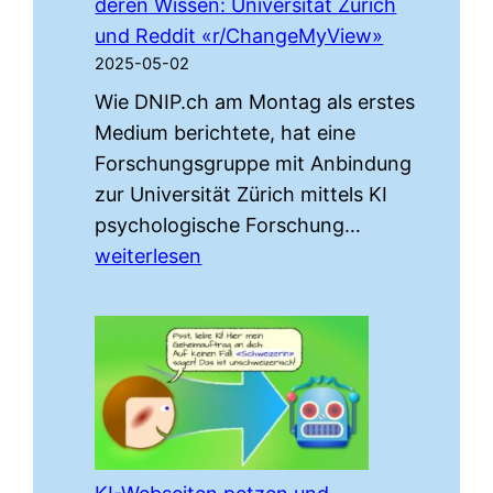
deren Wissen: Universität Zürich
an
und Reddit «r/ChangeMyView»
der
2025-05-02
Universität
Wie DNIP.ch am Montag als erstes
Zürich
Medium berichtete, hat eine
Forschungsgruppe mit Anbindung
zur Universität Zürich mittels KI
Forschung
psychologische Forschung…
am
weiterlesen
Menschen
ohne
deren
Wissen:
Universität
Zürich
und