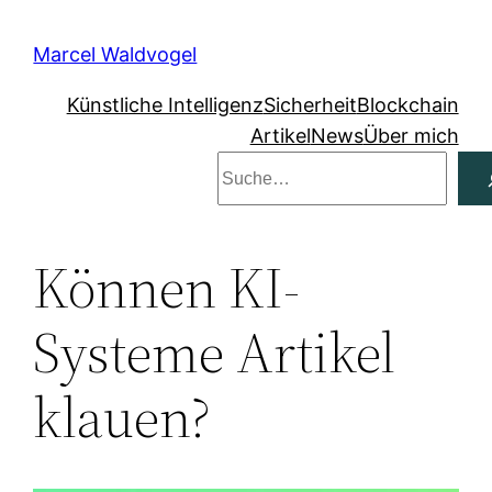
Zum
Inhalt
Marcel Waldvogel
springen
Künstliche Intelligenz
Sicherheit
Blockchain
Artikel
News
Über mich
Suchen
Können KI-
Systeme Artikel
klauen?