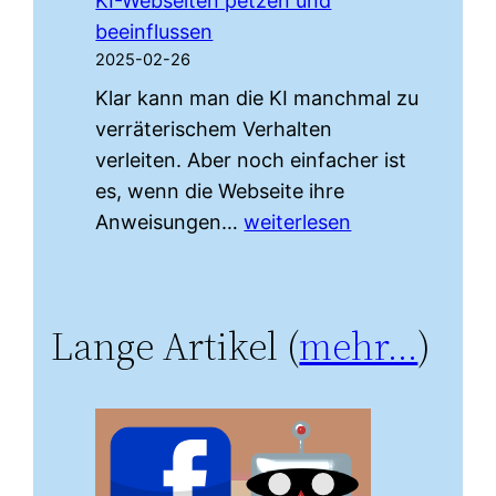
KI-Webseiten petzen und
Reddit
beeinflussen
«r/ChangeMy
2025-02-26
Klar kann man die KI manchmal zu
verräterischem Verhalten
verleiten. Aber noch einfacher ist
es, wenn die Webseite ihre
KI-
Anweisungen…
weiterlesen
Webseiten
petzen
und
Lange Artikel (
mehr…
)
beeinflussen