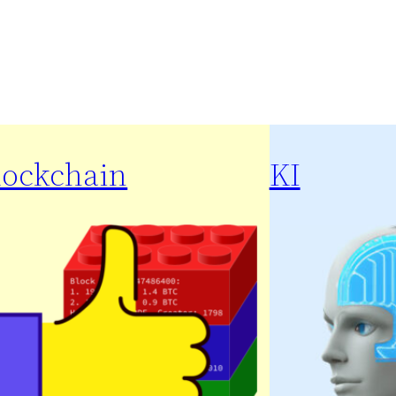
lockchain
KI