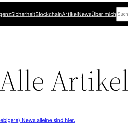
Suc
igenz
Sicherheit
Blockchain
Artikel
News
Über mich
Alle Artike
bigere) News alleine sind hier.