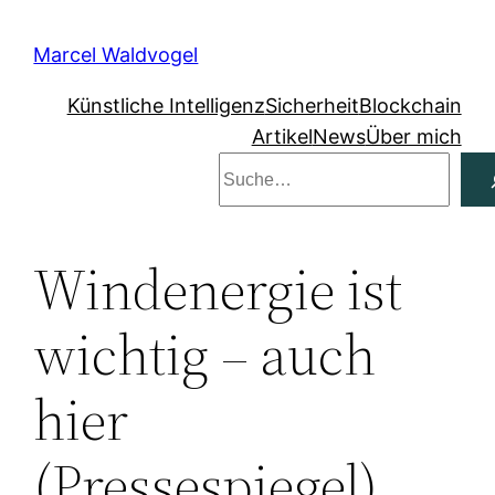
Zum
Inhalt
Marcel Waldvogel
springen
Künstliche Intelligenz
Sicherheit
Blockchain
Artikel
News
Über mich
Suchen
Windenergie ist
wichtig – auch
hier
(Pressespiegel)