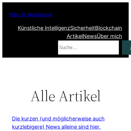
Marcel Waldvogel
Künstliche Intelligenz
Sicherheit
Blockchain
Artikel
News
Über mich
Suchen
Alle Artikel
Die kurzen (und möglicherweise auch
kurzlebigere) News alleine sind hier.