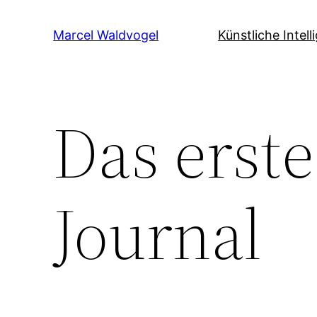
Zum
Inhalt
Marcel Waldvogel
Künstliche Intell
springen
Das erste
Journal