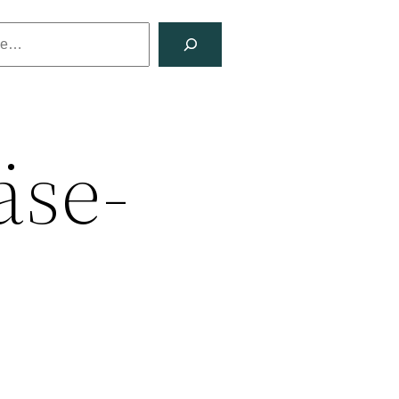
hen
äse-