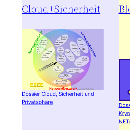
Cloud+Sicherheit
Bl
Dossier Cloud, Sicherheit und
Privatsphäre
Doss
Kryp
NFT