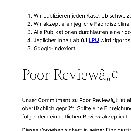
Wir publizieren jeden Käse, ob schweiz
Wir akzeptieren jegliche Fachdiszipline
Alle Publikationen durchlaufen eine rig
Jeglicher Inhalt ab
0.1
LPU
wird rigoros
Google-indexiert.
Poor Reviewâ„¢
Unser Commitment zu Poor Reviewâ„¢ ist ein
oberflächlich geprüft. Sollte eine Einreic
folgendem einheitlichen Review akzeptiert: 
Dieses Vorgehen sichert in seiner Einzigart