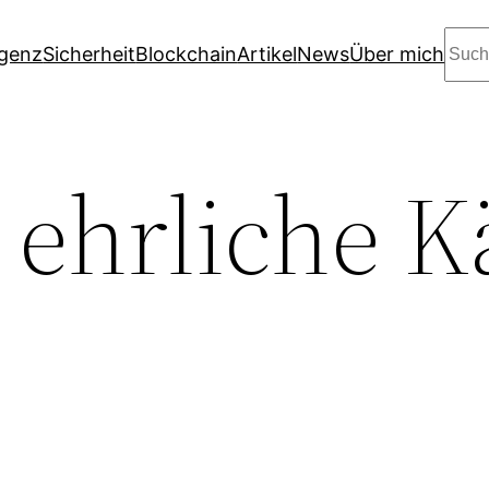
Suc
igenz
Sicherheit
Blockchain
Artikel
News
Über mich
 ehrliche K