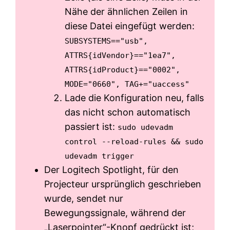
Nähe der ähnlichen Zeilen in
diese Datei eingefügt werden:
SUBSYSTEMS=="usb",
ATTRS{idVendor}=="1ea7",
ATTRS{idProduct}=="0002",
MODE="0660", TAG+="uaccess"
Lade die Konfiguration neu, falls
das nicht schon automatisch
passiert ist:
sudo udevadm
control --reload-rules &&
sudo
udevadm trigger
Der Logitech Spotlight, für den
Projecteur ursprünglich geschrieben
wurde, sendet nur
Bewegungssignale, während der
„Laserpointer“-Knopf gedrückt ist;