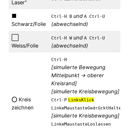
Laser“
⬛
und
Ctrl-H B
A Ctrl-U
Schwarz/Folie
(abwechselnd)
⬜
und
Ctrl-H W
A Ctrl-U
Weiss/Folie
(
abwechselnd
)
Ctrl-H
[simulierte Bewegung
Mittelpunkt → oberer
Kreisrand]
[simulierte Kreisbewegung]
⭕ Kreis
Ctrl-P
LinksKlick
zeichnen
LinkeMaustasteGedrücktHalten
[simulierte Kreisbewegung]
LinkeMaustasteLoslassen