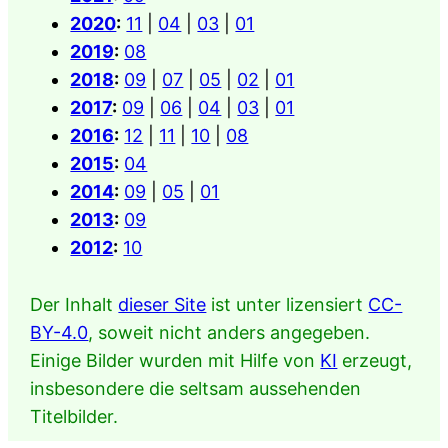
2020
:
11
|
04
|
03
|
01
2019
:
08
2018
:
09
|
07
|
05
|
02
|
01
2017
:
09
|
06
|
04
|
03
|
01
2016
:
12
|
11
|
10
|
08
2015
:
04
2014
:
09
|
05
|
01
2013
:
09
2012
:
10
Der Inhalt
dieser Site
ist unter lizensiert
CC-
BY-4.0
, soweit nicht anders angegeben.
Einige Bilder wurden mit Hilfe von
KI
erzeugt,
insbesondere die seltsam aussehenden
Titelbilder.