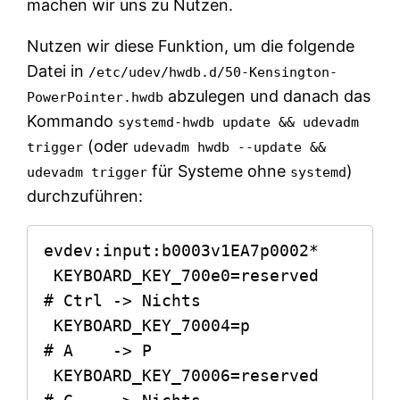
machen wir uns zu Nutzen.
Nutzen wir diese Funktion, um die folgende
Datei in
/etc/udev/hwdb.d/50-Kensington-
abzulegen und danach das
PowerPointer.hwdb
Kommando
systemd-hwdb update && udevadm
(oder
trigger
udevadm hwdb --update &&
für Systeme ohne
)
udevadm trigger
systemd
durchzuführen:
evdev:input:b0003v1EA7p0002*

 KEYBOARD_KEY_700e0=reserved   
# Ctrl -> Nichts

 KEYBOARD_KEY_70004=p          
# A    -> P

 KEYBOARD_KEY_70006=reserved   