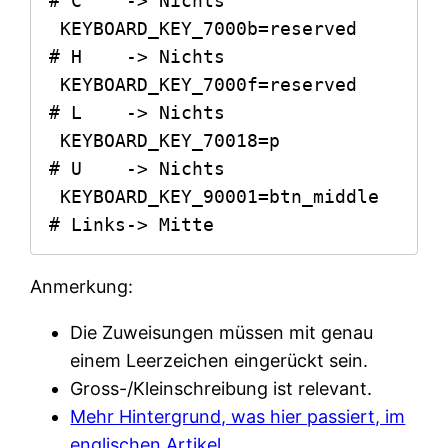
# C    -> Nichts

 KEYBOARD_KEY_7000b=reserved   
# H    -> Nichts

 KEYBOARD_KEY_7000f=reserved   
# L    -> Nichts

 KEYBOARD_KEY_70018=p          
# U    -> Nichts

 KEYBOARD_KEY_90001=btn_middle 
# Links-> Mitte
Anmerkung:
Die Zuweisungen müssen mit genau
einem Leerzeichen eingerückt sein.
Gross-/Kleinschreibung ist relevant.
Mehr Hintergrund, was hier passiert, im
englischen Artikel
.