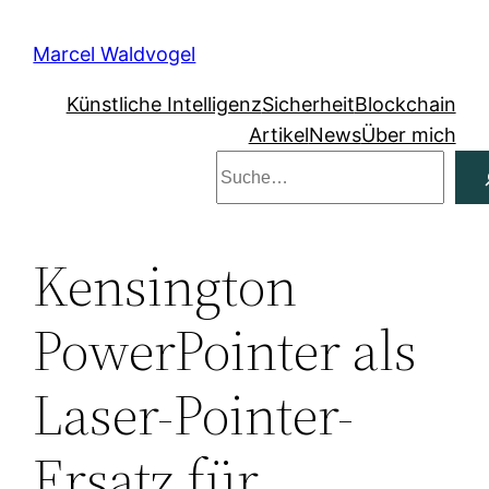
Zum
Inhalt
Marcel Waldvogel
springen
Künstliche Intelligenz
Sicherheit
Blockchain
Artikel
News
Über mich
Suchen
Kensington
PowerPointer als
Laser-Pointer-
Ersatz für