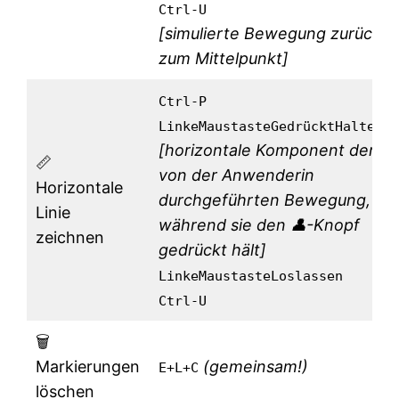
Ctrl-U
[simulierte Bewegung zurück
zum Mittelpunkt]
Ctrl-P
LinkeMaustasteGedrücktHalten
[horizontale Komponent der
📏
von der Anwenderin
Horizontale
durchgeführten Bewegung,
Linie
während sie den 👤-Knopf
zeichnen
gedrückt hält]
LinkeMaustasteLoslassen
Ctrl-U
🗑️
Markierungen
(gemeinsam!)
E+L+C
löschen