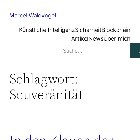
Zum
Inhalt
Marcel Waldvogel
springen
Künstliche Intelligenz
Sicherheit
Blockchain
Artikel
News
Über mich
Suchen
Schlagwort:
Souveränität