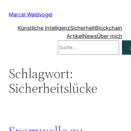
Zum
Inhalt
Marcel Waldvogel
springen
Künstliche Intelligenz
Sicherheit
Blockchain
Artikel
News
Über mich
Suchen
Schlagwort:
Sicherheitslücke